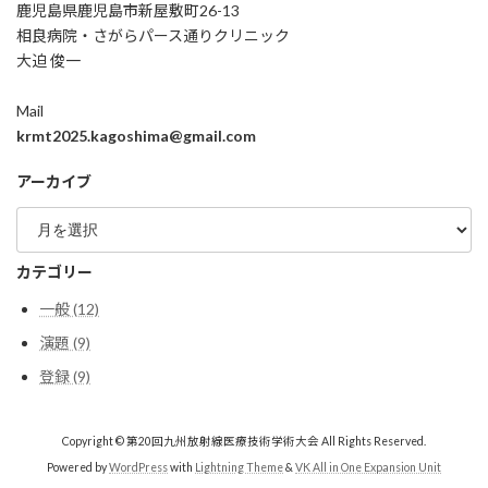
鹿児島県鹿児島市新屋敷町26-13
相良病院・さがらパース通りクリニック
大迫 俊一
Mail
krmt2025.kagoshima@gmail.com
アーカイブ
ア
ー
カ
カテゴリー
イ
ブ
一般 (12)
演題 (9)
登録 (9)
Copyright © 第20回九州放射線医療技術学術大会 All Rights Reserved.
Powered by
WordPress
with
Lightning Theme
&
VK All in One Expansion Unit