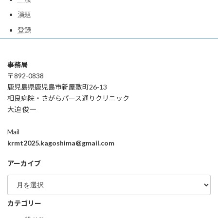
演題
登録
事務局
〒892-0838
鹿児島県鹿児島市新屋敷町26-13
相良病院・さがらパース通りクリニック
大迫 俊一
Mail
krmt2025.kagoshima@gmail.com
アーカイブ
ア
ー
カ
カテゴリー
イ
ブ