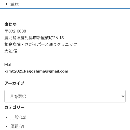
登録
事務局
〒892-0838
鹿児島県鹿児島市新屋敷町26-13
相良病院・さがらパース通りクリニック
大迫 俊一
Mail
krmt2025.kagoshima@gmail.com
アーカイブ
ア
ー
カ
カテゴリー
イ
ブ
一般 (12)
演題 (9)