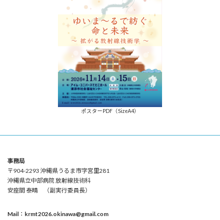
ポスターPDF（SizeA4）
事務局
〒904-2293 沖縄県うるま市字宮里281
沖縄県立中部病院 放射線技術科
安座間 泰晴 （副実行委員長）
Mail
：
krmt2026.okinawa@gmail.com